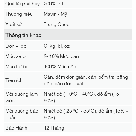
Quá tải phá hủy
200% R.L.
Thương hiệu
Mavin - Mỹ
Xuất xứ
Trung Quốc
Thông tin khác
Đơn vị đo
G, kg, bl, oz
Mức zero
2- 10% Mức cân
Mức trừ bì
100% Mức cân
Cân, đếm đơn giản, cân kiểm tra, cộng
Tiện ích
dồn, cân động vật
Môi trường làm
Nhiệt độ (-10°C – 40°C), độ ẩm (15 -
việc
80%)
Môi trường bảo
Nhiệt độ (-25 °C～55°C), độ ẩm (15% ~
quản
80%)
Bảo Hành
12 Tháng