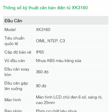
Thông số kỹ thuật cân bàn điện tử XK3160
Đầu Cân
Model
XK3160
Tiêu chuẩn
OIML, NTEP, C3
quốc tế
Cấp độ bảo vệ
IP65
Vỏ đầu cân
Nhựa ABS màu trắng sữa
Đầu cân xoay
360 độ
tròn
Đầu cân gập
90 độ
lên xuống
Màn hình LCD chữ đen 6 số, sáng rõ,
Màn hình
cao 25mm
Bàn phím
Phím cơ chất liệu nhựa