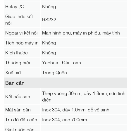
Relay I/O
Không
Giao thức kết
RS232
nối
Ngoại vi kết nối
Màn hình phụ, máy in phiếu, máy tính
Tích hợp máy in
Không
Kích thước
Không
Thương hiệu
Yaohua - Đài Loan
Xuất xứ
Trung Quốc
Bàn cân
Thép vuông 30mm, dày 1.8mm, sơn tĩnh
Kết cấu sàn
điện
Mặt sàn cân
Inox 304, dày 1.0mm, dễ vệ sinh
Trụ đỡ đầu cân
Inox 304, cao 700mm
Giọt nước cân