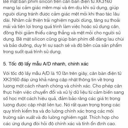
Bề mặt bàn phím silicon trên cân bàn điện tử XK3160
mang lại cảm giác mềm mại và êm dịu khi sử dụng, giúp
người dùng tránh được cảm giác mệt mỏi khi thao tác lâu
dài. Nhằm cải thiện trải nghiệm người dùng, tăng sự thoải
mái và tiện lợi trong quá trình làm việc hoặc sử dụng cân,
đồng thời giảm thiểu căng thẳng và mệt mỏi cho người sử
dụng. Bề mặt silicon cũng giúp bàn phím dễ dàng lau chùi
và bảo dưỡng, duy trì sự sạch sẽ và độ bền của sản phẩm
trong suốt quá trình sử dụng.
5. Tốc độ lấy mẫu A/D nhanh, chính xác
Với tốc độ lấy mẫu A/D là 10 lần trên giây, cân bàn điện tử
XK3160 đáp ứng khả năng cập nhật thông tin về trọng
lượng một cách nhanh chóng và chính xác. Cho phép cân
thực hiện việc chuyển đổi và xử lý dữ liệu từ cảm biến sang
số học một cách hiệu quả, đảm bảo rằng các giá trị trọng
lượng được cập nhật liên tục. Nó rất quan trọng trong các
quy trình kiểm tra và đo lường chính xác trong các môi
trường sản xuất và đo lường nghiêm ngặt. Thích hợp cho
các ứng dụng đòi hỏi độ chính xác và tính ổn định cao.