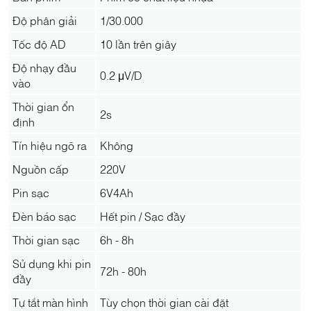
Độ phân giải
1/30.000
Tốc độ AD
10 lần trên giây
Độ nhạy đầu
0.2 μV/D
vào
Thời gian ổn
2s
định
Tín hiệu ngõ ra
Không
Nguồn cấp
220V
Pin sạc
6V4Ah
Đèn báo sạc
Hết pin / Sạc đầy
Thời gian sạc
6h - 8h
Sử dụng khi pin
72h - 80h
đầy
Tự tắt màn hình
Tùy chọn thời gian cài đặt