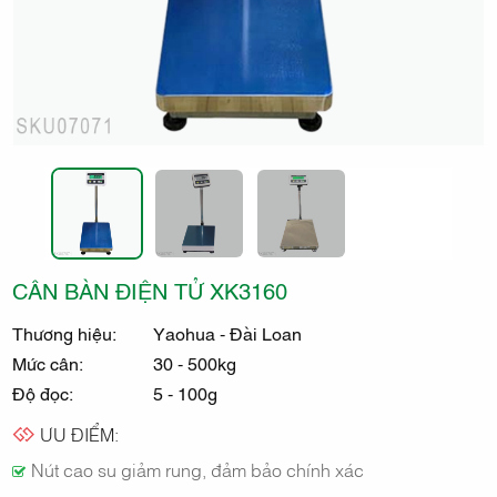
ĐIỆN TỬ
NHÂN
HÒA
CÂN BÀN ĐIỆN TỬ XK3160
Thương hiệu:
Yaohua - Đài Loan
Mức cân:
30 - 500kg
Độ đọc:
5 - 100g
ƯU ĐIỂM:
Nút cao su giảm rung, đảm bảo chính xác