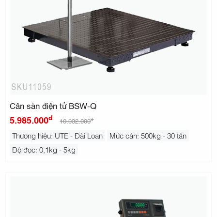
Cân sàn điện tử BSW-Q
đ
5.985.000
đ
10.032.000
Thương hiệu: UTE - Đài Loan
Mức cân: 500kg - 30 tấn
Độ đọc: 0,1kg - 5kg