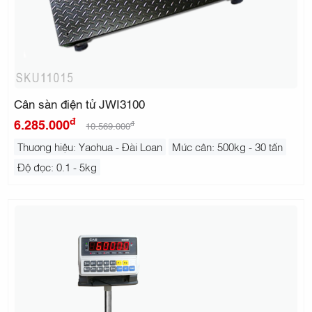
Cân sàn điện tử JWI3100
đ
6.285.000
đ
10.569.000
Thương hiệu: Yaohua - Đài Loan
Mức cân: 500kg - 30 tấn
Độ đọc: 0.1 - 5kg