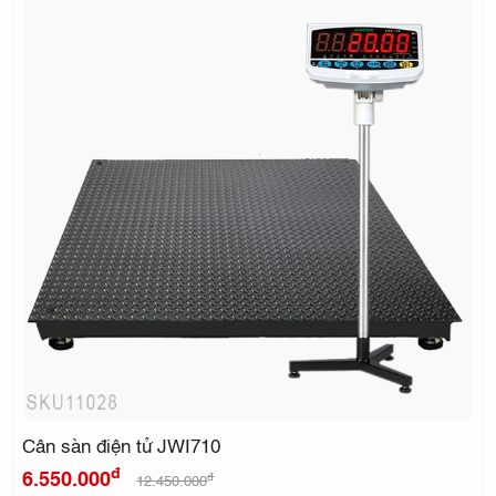
Cân sàn điện tử JWI710
đ
6.550.000
đ
12.450.000