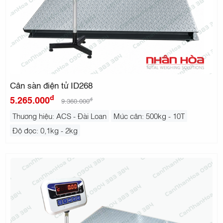
Cân sàn điện tử ID268
đ
5.265.000
đ
9.360.000
Thương hiệu: ACS - Đài Loan
Mức cân: 500kg - 10T
Độ đọc: 0,1kg - 2kg