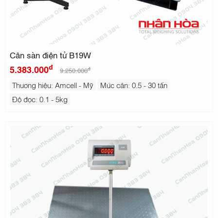
Cân sàn điện tử B19W
đ
5.383.000
đ
9.250.000
Thương hiệu: Amcell - Mỹ
Mức cân: 0.5 - 30 tấn
Độ đọc: 0.1 - 5kg