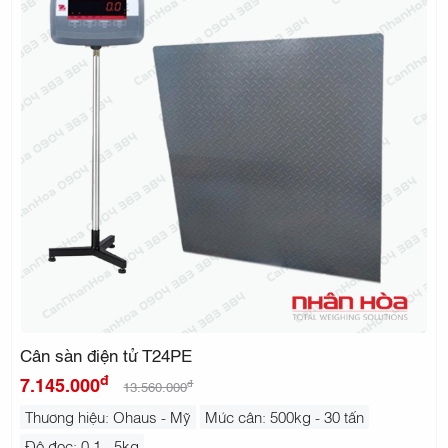
Cân sàn điện tử T24PE
đ
7.145.000
đ
13.560.000
Thương hiệu: Ohaus - Mỹ
Mức cân: 500kg - 30 tấn
Độ đọc: 0.1 - 5kg