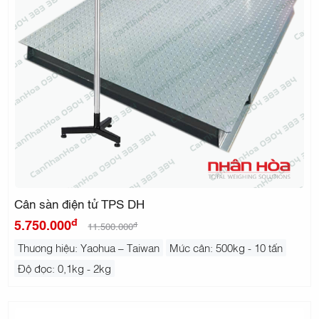
Cân sàn điện tử TPS DH
đ
5.750.000
đ
11.500.000
Thương hiệu: Yaohua – Taiwan
Mức cân: 500kg - 10 tấn
Độ đọc: 0,1kg - 2kg