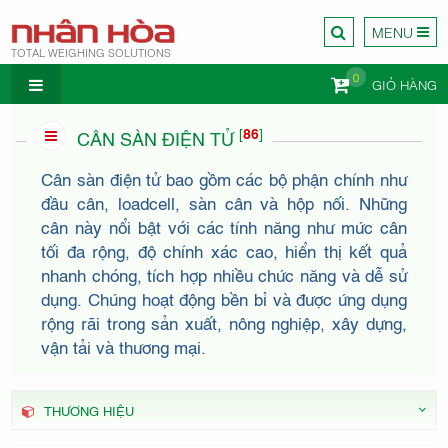
MENU
TOTAL WEIGHING SOLUTIONS
0
GIỎ HÀNG
CÔNG TY
[
86
]
CÂN SÀN ĐIỆN TỬ
Cân sàn điện tử bao gồm các bộ phận chính như
đầu cân, loadcell, sàn cân và hộp nối. Những
cân này nổi bật với các tính năng như mức cân
tối đa rộng, độ chính xác cao, hiển thị kết quả
CÂN
nhanh chóng, tích hợp nhiều chức năng và dễ sử
dụng. Chúng hoạt động bền bỉ và được ứng dụng
rộng rãi trong sản xuất, nông nghiệp, xây dựng,
vận tải và thương mại.
THƯƠNG HIỆU