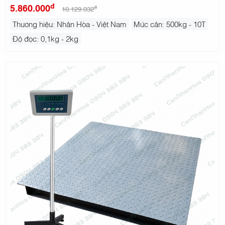
đ
5.860.000
đ
10.129.032
Thương hiệu: Nhân Hòa - Việt Nam
Mức cân: 500kg - 10T
Độ đọc: 0,1kg - 2kg