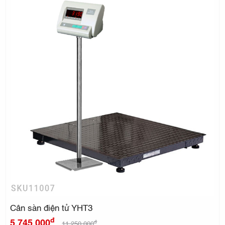
Cân sàn điện tử YHT3
đ
5.745.000
đ
11.250.000