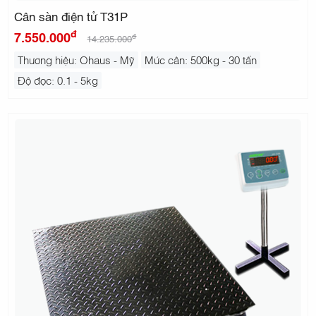
Cân sàn điện tử T31P
đ
7.550.000
đ
14.235.000
Thương hiệu: Ohaus - Mỹ
Mức cân: 500kg - 30 tấn
Độ đọc: 0.1 - 5kg