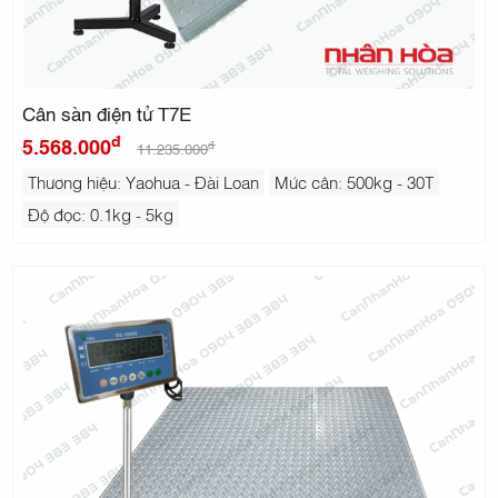
Cân sàn điện tử T7E
đ
5.568.000
đ
11.235.000
Thương hiệu: Yaohua - Đài Loan
Mức cân: 500kg - 30T
Độ đọc: 0.1kg - 5kg