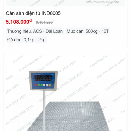
Cân sàn điện tử IND8005
đ
5.108.000
đ
9.161.290
Thương hiệu: ACS - Đài Loan
Mức cân: 500kg - 10T
Độ đọc: 0,1kg - 2kg