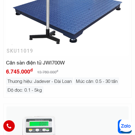
Cân sàn điện tử JWI700W
đ
6.745.000
đ
13.780.000
Thương hiệu: Jadever - Đài Loan
Mức cân: 0.5 - 30 tấn
Độ đọc: 0.1 - 5kg