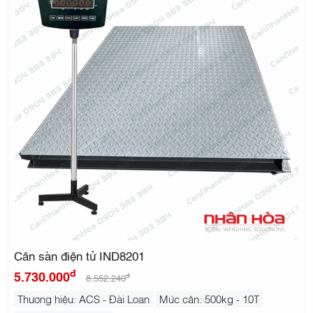
Cân sàn điện tử IND8201
đ
5.730.000
đ
8.552.240
Thương hiệu: ACS - Đài Loan
Mức cân: 500kg - 10T