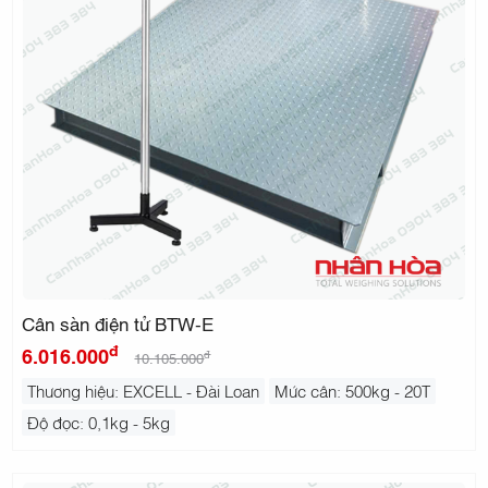
Cân sàn điện tử BTW-E
đ
6.016.000
đ
10.105.000
Thương hiệu: EXCELL - Đài Loan
Mức cân: 500kg - 20T
Độ đọc: 0,1kg - 5kg