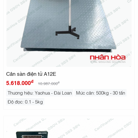
Cân sàn điện tử A12E
đ
5.618.000
đ
10.987.000
Thương hiệu: Yaohua - Đài Loan
Mức cân: 500kg - 30 tấn
Độ đọc: 0.1 - 5kg