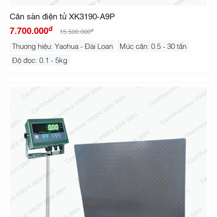
Cân sàn điện tử XK3190-A9P
đ
7.700.000
đ
15.500.000
Thương hiệu: Yaohua - Đài Loan
Mức cân: 0.5 - 30 tấn
Độ đọc: 0.1 - 5kg