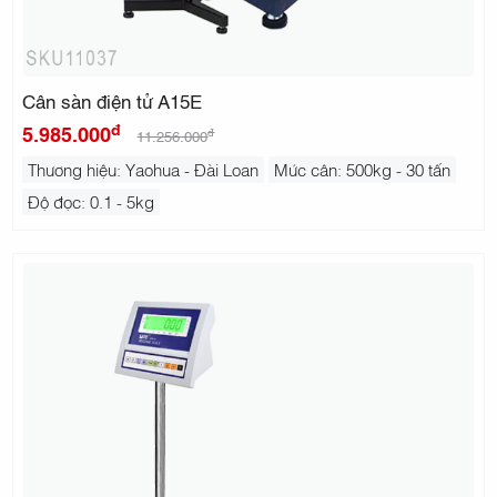
Cân sàn điện tử A15E
đ
5.985.000
đ
11.256.000
Thương hiệu: Yaohua - Đài Loan
Mức cân: 500kg - 30 tấn
Độ đọc: 0.1 - 5kg