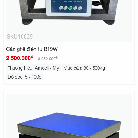
Cân ghế điện tử B19W
đ
2.500.000
đ
8.950.000
Thương hiệu: Amcell - Mỹ
Mức cân: 30 - 500kg
Độ đọc: 5 - 100g