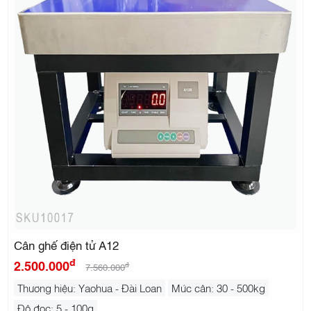
Cân ghế điện tử A12
đ
2.500.000
đ
7.560.000
Thương hiệu: Yaohua - Đài Loan
Mức cân: 30 - 500kg
Độ đọc: 5 - 100g