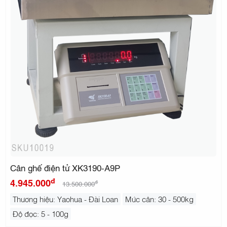
Cân ghế điện tử XK3190-A9P
đ
4.945.000
đ
13.500.000
Thương hiệu: Yaohua - Đài Loan
Mức cân: 30 - 500kg
Độ đọc: 5 - 100g