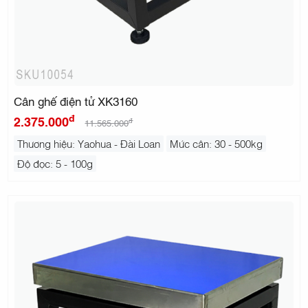
Cân ghế điện tử XK3160
đ
2.375.000
đ
11.565.000
Thương hiệu: Yaohua - Đài Loan
Mức cân: 30 - 500kg
Độ đọc: 5 - 100g