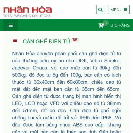
MENU
TOTAL WEIGHING SOLUTIONS
0
GIỎ HÀNG
CÔNG TY
[
65
]
CÂN GHẾ ĐIỆN TỬ
Nhân Hòa chuyên phân phối cân ghế điện tử từ
các thương hiệu uy tín như DIGI, Vibra Shinko,
Jadever Ohaus, với các mức cân từ 30kg đến
500kg, độ đọc từ 5g đến 100g, bàn cân có kích
CÂN
thước từ 30x40cm đến 60x80cm, chiều cao từ
mặt đất đến mặt bàn cân từ 35cm đến 65cm.
Cân ghế điện tử được trang bị màn hình hiển thị
LED, LCD hoặc VFD với chiều cao số từ 38mm
đến 51mm, rất dễ đọc. Cân điện tử ghế ngồi
chống bụi và nước rất tốt với IP65 đến IP68. Vỏ
đầu được làm bằng nhựa ABS cao cấp, khung
cân và mặt bàn cân là thép sơn tĩnh điện hoặc