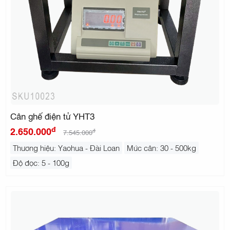
Cân ghế điện tử YHT3
đ
2.650.000
đ
7.545.000
Thương hiệu: Yaohua - Đài Loan
Mức cân: 30 - 500kg
Độ đọc: 5 - 100g