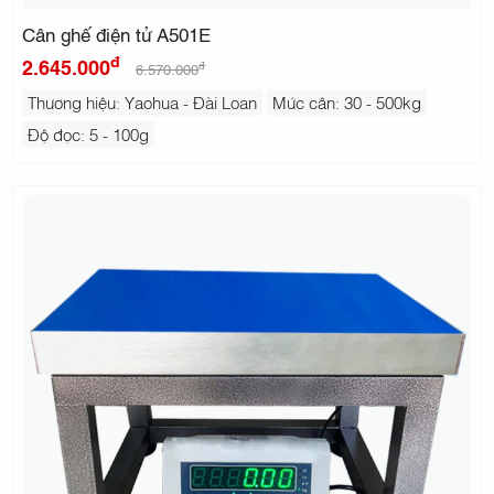
Cân ghế điện tử A501E
đ
2.645.000
đ
6.570.000
Thương hiệu: Yaohua - Đài Loan
Mức cân: 30 - 500kg
Độ đọc: 5 - 100g