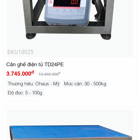
Cân ghế điện tử TD24PE
đ
3.745.000
đ
13.450.000
Thương hiệu: Ohaus - Mỹ
Mức cân: 30 - 500kg
Độ đọc: 5 - 100g