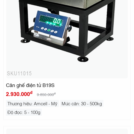
Cân ghế điện tử B19S
đ
2.930.000
đ
9.850.000
Thương hiệu: Amcell - Mỹ
Mức cân: 30 - 500kg
Độ đọc: 5 - 100g