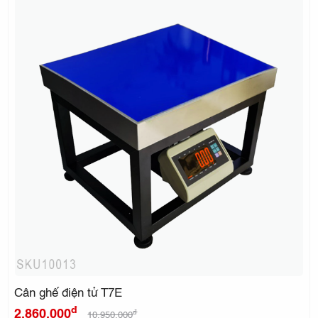
Cân ghế điện tử T7E
đ
2.860.000
đ
10.950.000