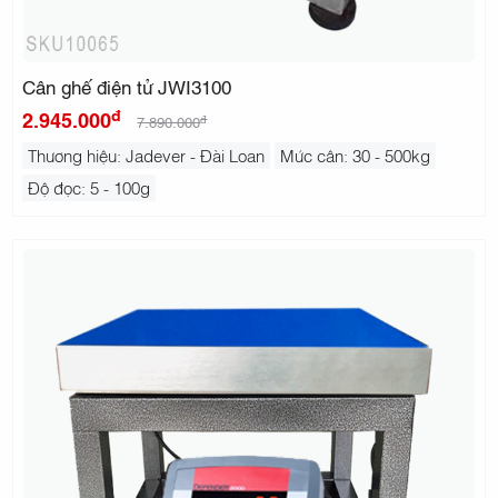
Cân ghế điện tử JWI3100
đ
2.945.000
đ
7.890.000
Thương hiệu: Jadever - Đài Loan
Mức cân: 30 - 500kg
Độ đọc: 5 - 100g