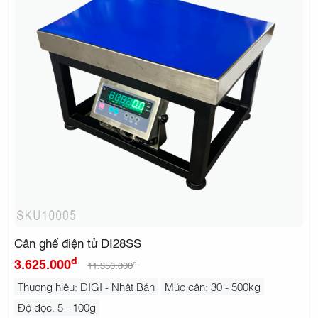
Cân ghế điện tử DI28SS
đ
3.625.000
đ
11.350.000
Thương hiệu: DIGI - Nhật Bản
Mức cân: 30 - 500kg
Độ đọc: 5 - 100g