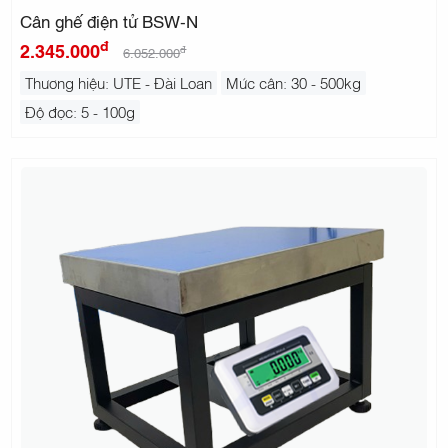
Cân ghế điện tử BSW-N
đ
2.345.000
đ
6.052.000
Thương hiệu: UTE - Đài Loan
Mức cân: 30 - 500kg
Độ đọc: 5 - 100g