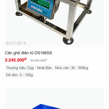
Cân ghế điện tử DS166SS
đ
3.245.000
đ
12.450.000
Thương hiệu: Digi - Nhật Bản
Mức cân: 30 - 500kg
Độ đọc: 5 - 100g