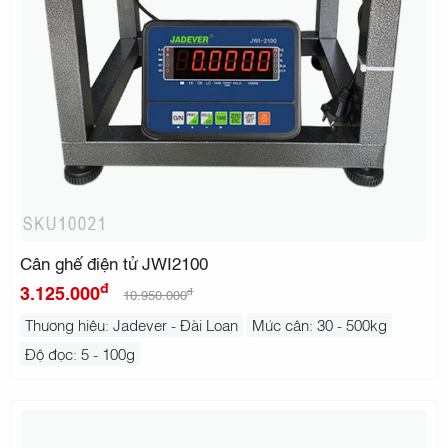
Cân ghế điện tử JWI2100
đ
3.125.000
đ
10.950.000
Thương hiệu: Jadever - Đài Loan
Mức cân: 30 - 500kg
Độ đọc: 5 - 100g