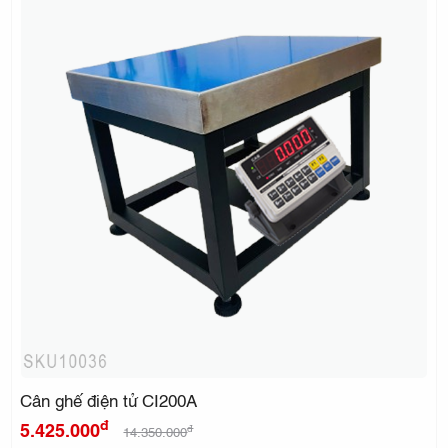
Cân ghế điện tử CI200A
đ
5.425.000
đ
14.350.000