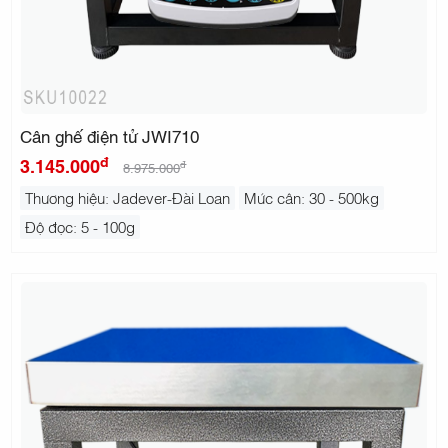
Cân ghế điện tử JWI710
đ
3.145.000
đ
8.975.000
Thương hiệu: Jadever-Đài Loan
Mức cân: 30 - 500kg
Độ đọc: 5 - 100g