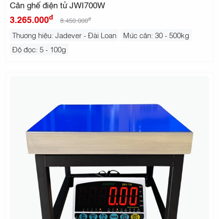
Cân ghế điện tử JWI700W
đ
3.265.000
đ
8.450.000
Thương hiệu: Jadever - Đài Loan
Mức cân: 30 - 500kg
Độ đọc: 5 - 100g