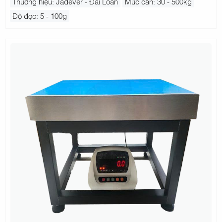
Thương hiệu: Jadever - Đài Loan
Mức cân: 30 - 500kg
Độ đọc: 5 - 100g