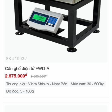
Cân ghế điện tử FWD-A
đ
2.675.000
đ
9.865.000
Thương hiệu: Vibra Shinko - Nhật Bản
Mức cân: 30 - 500kg
Độ đọc: 5 - 100g