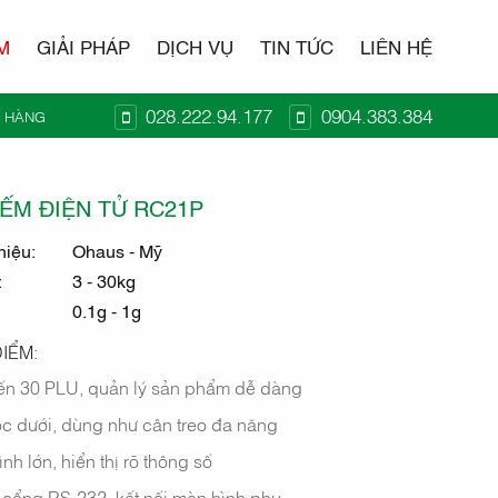
M
GIẢI PHÁP
DỊCH VỤ
TIN TỨC
LIÊN HỆ
028.222.94.177
0904.383.384
Ỏ HÀNG
N TỬ
ẾM ĐIỆN TỬ RC21P
hiệu:
Ohaus - Mỹ
:
3 - 30kg
0.1g - 1g
IỂM:
ến 30 PLU, quản lý sản phẩm dễ dàng
c dưới, dùng như cân treo đa năng
nh lớn, hiển thị rõ thông số
 cổng RS-232, kết nối màn hình phụ