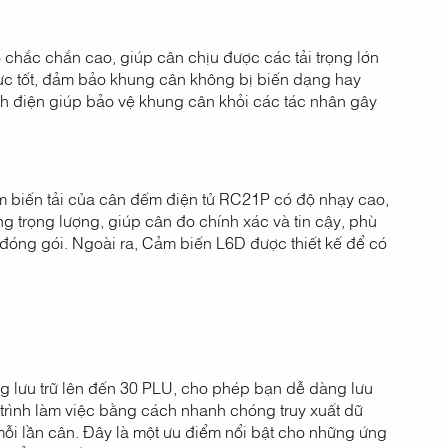
hắc chắn cao, giúp cân chịu được các tải trọng lớn
 lực tốt, đảm bảo khung cân không bị biến dạng hay
ĩnh điện giúp bảo vệ khung cân khỏi các tác nhân gây
 biến tải của cân đếm điện tử RC21P có độ nhạy cao,
g trọng lượng, giúp cân đo chính xác và tin cậy, phù
đóng gói. Ngoài ra, Cảm biến L6D được thiết kế để có
g lưu trữ lên đến 30 PLU, cho phép bạn dễ dàng lưu
 trình làm việc bằng cách nhanh chóng truy xuất dữ
mỗi lần cân. Đây là một ưu điểm nổi bật cho những ứng