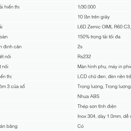
i hiển thị
1/30.000
10 lần trên giây
ải
L6D Zemic OIML R60 C3,
toàn
150% trọng tải tối đa
n định cân
2s
ết nối
Rs232
t nối
Màn hình phụ, máy in phi
ển thị
LCD chữ đen, đèn nền tr
ồm 3 cửa sổ
Trọng lượng, Trọng lượng
Nhựa ABS
Thép sơn tĩnh điện
Inox 304, dày 1.0mm, dễ 
cân bằng
Có