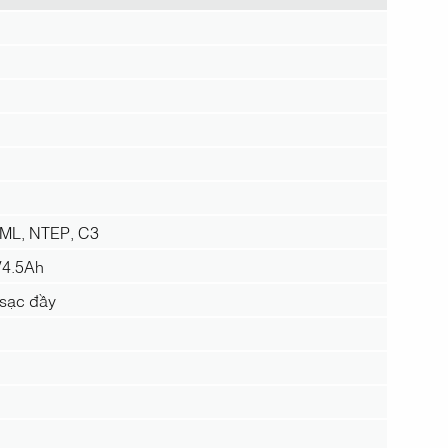
 OIML, NTEP, C3
V4.5Ah
 sạc đầy