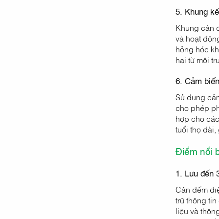
5. Khung kế
Khung cân đ
và hoạt động
hỏng hóc khi
hại từ môi t
6. Cảm biến
Sử dụng cảm
cho phép phá
hợp cho các
tuổi thọ dài,
Điểm nổi 
1. Lưu đến 
Cân đếm điệ
trữ thông ti
liệu và thôn