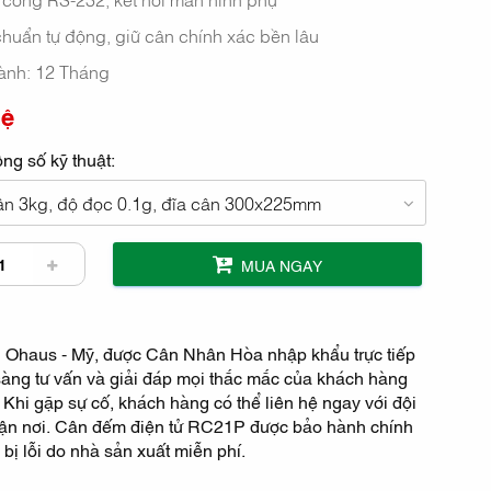
huẩn tự động, giữ cân chính xác bền lâu
ành: 12 Tháng
hệ
ng số kỹ thuật:
n 3kg, độ đọc 0.1g, đĩa cân 300x225mm
MUA NGAY
g Ohaus - Mỹ, được Cân Nhân Hòa nhập khẩu trực tiếp
 sàng tư vấn và giải đáp mọi thắc mắc của khách hàng
Khi gặp sự cố, khách hàng có thể liên hệ ngay với đội
tận nơi. Cân đếm điện tử RC21P được bảo hành chính
bị lỗi do nhà sản xuất miễn phí.