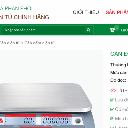
À PHÂN PHỐI
GIỚI THIỆU
SẢN PHẨ
N TỬ CHÍNH HÃNG
0
GI
 CÂN ĐIỆ
Cân điện tử
Cân đếm điện tử
CÂN Đ
Thương 
Mức cân
Độ đọc:
ÒA
ƯU Đ
Lưu đ
Có mó
Màn hì
Hỗ trợ