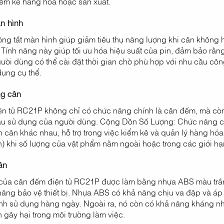
iểm kê hàng hóa hoặc sản xuất.
àn hình
ng tắt màn hình giúp giảm tiêu thụ năng lượng khi cân không h
. Tính năng này giúp tối ưu hóa hiệu suất của pin, đảm bảo rằ
gười dùng có thể cài đặt thời gian chờ phù hợp với nhu cầu cô
dụng cụ thể.
ng cân
n tử RC21P không chỉ có chức năng chính là cân đếm, mà cò
u sử dụng của người dùng. Cộng Dồn Số Lượng: Chức năng cộn
n cân khác nhau, hỗ trợ trong việc kiểm kê và quản lý hàng h
) khi số lượng của vật phẩm nằm ngoài hoặc trong các giới hạn
ân
của cân đếm điện tử RC21P được làm bằng nhựa ABS màu trắng,
ăng bảo vệ thiết bị. Nhựa ABS có khả năng chịu va đập và áp 
ình sử dụng hàng ngày. Ngoài ra, nó còn có khả năng kháng nh
 gây hại trong môi trường làm việc.