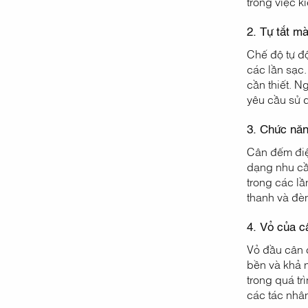
trong việc k
2. Tự tắt m
Chế độ tự độ
các lần sạc
cần thiết. N
yêu cầu sử 
3. Chức nă
Cân đếm điệ
dạng nhu cầ
trong các lầ
thanh và đèn
4. Vỏ của c
Vỏ đầu cân 
bền và khả n
trong quá tr
các tác nhân