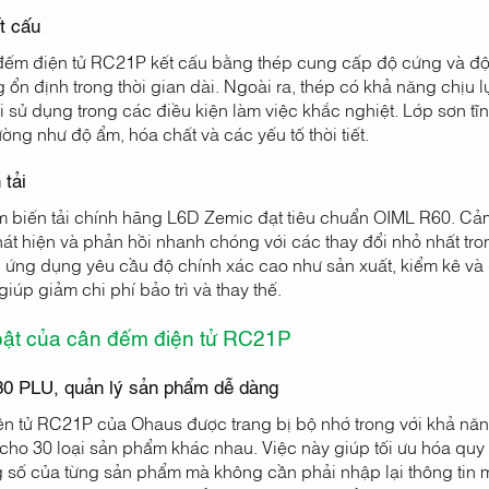
t cấu
ếm điện tử RC21P kết cấu bằng thép cung cấp độ cứng và độ c
 ổn định trong thời gian dài. Ngoài ra, thép có khả năng chịu
 sử dụng trong các điều kiện làm việc khắc nghiệt. Lớp sơn t
rường như độ ẩm, hóa chất và các yếu tố thời tiết.
 tải
 biến tải chính hãng L6D Zemic đạt tiêu chuẩn OIML R60. Cảm
t hiện và phản hồi nhanh chóng với các thay đổi nhỏ nhất tron
 ứng dụng yêu cầu độ chính xác cao như sản xuất, kiểm kê và 
 giúp giảm chi phí bảo trì và thay thế.
bật của cân đếm điện tử RC21P
30 PLU, quản lý sản phẩm dễ dàng
n tử RC21P của Ohaus được trang bị bộ nhớ trong với khả năn
n cho 30 loại sản phẩm khác nhau. Việc này giúp tối ưu hóa quy
g số của từng sản phẩm mà không cần phải nhập lại thông tin 