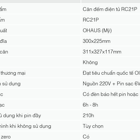
hẩm
Cân đếm điện tử RC21P
ẩm
RC21P
uất
OHAUS (Mỹ)
đĩa
300x225mm
 cân
311x327x117mm
Không
 thương mại
Đạt tiêu chuẩn quốc tế
n sử dụng
Nguồn 220V + Pin sạc 6
ạc
Có đèn báo hết pin hoặc
ạc
6h - 8h
ử dụng khi pin đầy
210h
hình khi không sử dụng
Tùy chọn
 zero
Có