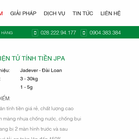
M
GIẢI PHÁP
DỊCH VỤ
TIN TỨC
LIÊN HỆ
028.222.94.177
0904.383.384
Ỏ HÀNG
N TỬ
IỆN TỬ TÍNH TIỀN JPA
hiệu:
Jadever - Đài Loan
:
3 - 30kg
1 - 5g
IỂM:
n tính tiền giá rẻ, chất lượng cao
m màng nhựa chống nước, chống bụi
ang bị 2 màn hình trước và sau
uá tải an toàn lên đến 150%