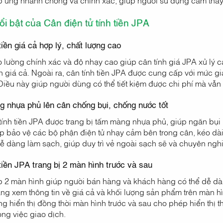
áp ứng nhanh chóng và chính xác, giúp người sử dụng cảm thấy 
i bật của Cân điện tử tính tiền JPA
tiền giá cả hợp lý, chất lượng cao
lường chính xác và độ nhạy cao giúp cân tính giá JPA xử lý c
án giá cả. Ngoài ra, cân tính tiền JPA được cung cấp với mức g
Điều này giúp người dùng có thể tiết kiệm được chi phí mà vẫn
 nhựa phủ lên cân chống bụi, chống nước tốt
tính tiền JPA được trang bị tấm màng nhựa phủ, giúp ngăn bụi
 bảo vệ các bộ phận điện tử nhạy cảm bên trong cân, kéo dài t
ễ dàng làm sạch, giúp duy trì vẻ ngoài sạch sẽ và chuyên nghiệ
 tiền JPA trang bị 2 màn hình trước và sau
p 2 màn hình giúp người bán hàng và khách hàng có thể dễ dàn
ng xem thông tin về giá cả và khối lượng sản phẩm trên màn h
g hiển thị đồng thời màn hình trước và sau cho phép hiển thị t
rong việc giao dịch.