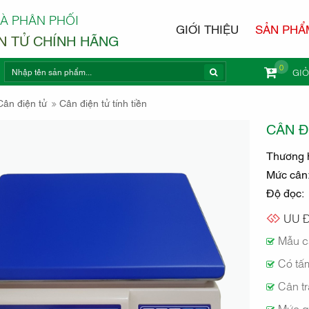
À PHÂN PHỐI
GIỚI THIỆU
SẢN PHẨ
N TỬ CHÍNH HÃNG
0
GI
 CÂN ĐIỆ
Cân điện tử
Cân điện tử tính tiền
CÂN Đ
Thương 
Mức cân
Độ đọc:
ÒA
ƯU Đ
Mẫu câ
Có tấ
Cân tr
Mức q