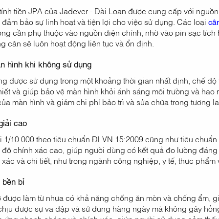
tính tiền JPA của Jadever - Đài Loan được cung cấp với nguồn
đảm bảo sự linh hoạt và tiện lợi cho việc sử dụng. Các loại
cân
ng cần phụ thuộc vào nguồn điện chính, nhờ vào pin sạc tích 
 cân sẽ luôn hoạt động liên tục và ổn định.
àn hình khi không sử dụng
g được sử dụng trong một khoảng thời gian nhất định, chế độ 
hiết và giúp bảo vệ màn hình khỏi ánh sáng môi trường và hao
 của màn hình và giảm chi phí bảo trì và sửa chữa trong tương la
giải cao
i 1/10.000 theo tiêu chuẩn ĐLVN 15:2009 cũng như tiêu chuẩ
 độ chính xác cao, giúp người dùng có kết quả đo lường đáng 
 xác và chi tiết, như trong ngành công nghiệp, y tế, thực phẩm 
 bền bỉ
 được làm từ nhựa có khả năng chống ăn mòn và chống ẩm, gi
 chịu được sự va đập và sử dụng hàng ngày mà không gây hỏ