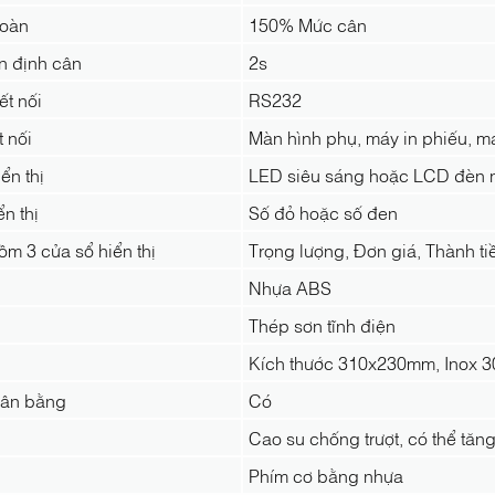
toàn
150% Mức cân
n định cân
2s
ết nối
RS232
t nối
Màn hình phụ, máy in phiếu, má
ển thị
LED siêu sáng hoặc LCD đèn 
n thị
Số đỏ hoặc số đen
m 3 cửa sổ hiển thị
Trọng lượng, Đơn giá, Thành ti
Nhựa ABS
Thép sơn tĩnh điện
Kích thước 310x230mm, Inox 30
cân bằng
Có
Cao su chống trượt, có thể tăn
Phím cơ bằng nhựa