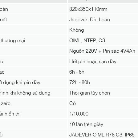
 cân
320x350x110mm
uất
Jadever- Đài Loan
Không
 thương mại
OIML, NTEP, C3
Nguồn 220V + Pin sạc 4V4Ah
ạc
Hết pin hoặc sạc đầy
ạc
6h - 8h
ử dụng khi pin đầy
72h - 80h
hình khi không sử dụng
Thời gian tùy chọn
 zero
Có
i hiển thị
1/10.000
10 lần trên giây
ải
JADEVER OIML R76 C3, IP65