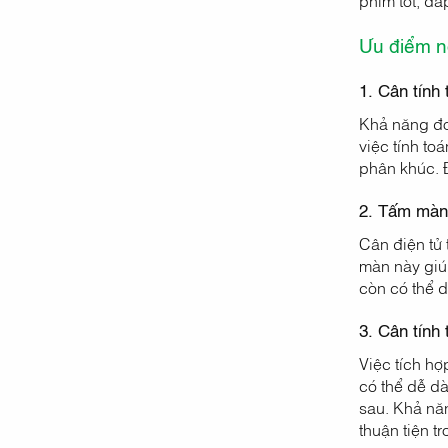
phím tốt, đ
Ưu điểm nổ
1. Cân tính 
Khả năng đo 
việc tính to
phân khúc. 
2. Tấm màng
Cân điện tử 
màn này giúp
còn có thể d
3. Cân tính
Việc tích hợ
có thể dễ dà
sau. Khả năn
thuận tiện t