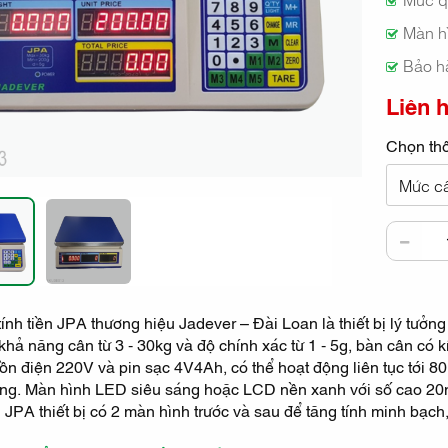
Màn h
Bảo h
Liên 
Chọn thô
Mức câ
tính tiền JPA thương hiệu Jadever – Đài Loan là thiết bị lý tưở
i khả năng cân từ 3 - 30kg và độ chính xác từ 1 - 5g, bàn cân 
n điện 220V và pin sạc 4V4Ah, có thể hoạt động liên tục tới 80
g. Màn hình LED siêu sáng hoặc LCD nền xanh với số cao 20mm 
n JPA thiết bị có 2 màn hình trước và sau để tăng tính minh bạch