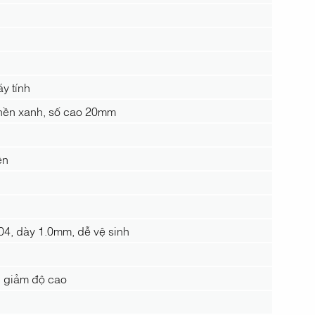
y tính
nền xanh, số cao 20mm
ền
4, dày 1.0mm, dễ vệ sinh
g giảm độ cao