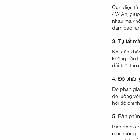
Cân điện tử 
4V4Ah, giúp 
nhau mà khô
đảm bảo rằng
3. Tự tắt m
Khi cân khôn
không cần t
dài tuổi thọ
4. Độ phân 
Độ phân giả
đo lường với
hỏi độ chính
5. Bàn phím
Bàn phím cơ
môi trường,