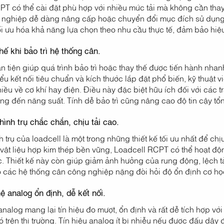
PT có thể cài đặt phù hợp với nhiều mức tải mà không cần tha
nghiệp dễ dàng nâng cấp hoặc chuyển đổi mục đích sử dụng mà
i ưu hóa khả năng lựa chọn theo nhu cầu thực tế, đảm bảo hiệu
hế khi bảo trì hệ thống cân.
ận tiện giúp quá trình bảo trì hoặc thay thế được tiến hành nh
iểu kết nối tiêu chuẩn và kích thước lắp đặt phổ biến, kỹ thuậ
iều về cơ khí hay điện. Điều này đặc biệt hữu ích đối với các 
g đến năng suất. Tính dễ bảo trì cũng nâng cao độ tin cậy tổ
hình trụ chắc chắn, chịu tải cao.
h trụ của loadcell là một trong những thiết kế tối ưu nhất để ch
i vật liệu hợp kim thép bền vững, Loadcell RCPT có thể hoạt 
. Thiết kế này còn giúp giảm ảnh hưởng của rung động, lệch tải
 các hệ thống cân công nghiệp nặng đòi hỏi độ ổn định cơ học
ệ analog ổn định, dễ kết nối.
alog mang lại tín hiệu đo mượt, ổn định và rất dễ tích hợp với 
ó trên thị trường. Tín hiệu analog ít bị nhiễu nếu được đấu dâ