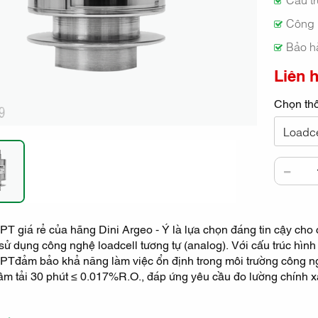
Công n
Bảo h
Liên 
Chọn thô
Loadce
T giá rẻ của hãng Dini Argeo - Ý là lựa chọn đáng tin cậy cho 
ị sử dụng công nghệ loadcell tương tự (analog). Với cấu trúc hình
PTđảm bảo khả năng làm việc ổn định trong môi trường công ng
âm tải 30 phút ≤ 0.017%R.O., đáp ứng yêu cầu đo lường chính xá