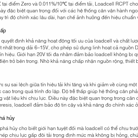
ại điểm Zero và 0.011%/10℃ tại điểm tải, Loadcell RCPT cho t
ày đặc biệt quan trọng đối với các hệ thống cân vận hành ngoài 
y trì độ chính xác lâu dài, hạn chế ảnh hưởng đến hiệu chuẩn
cấp
quyết định khả năng hoạt động tối ưu của loadcell và chất lượ
t nhất trong dải 6–15V, cho phép sử dụng linh hoạt cả nguồn D
ín hiệu. Giới hạn 20V tối đa nhằm đảm bảo loadcell không bị 
điện trở bên trong. Nhờ khả năng chấp nhận nguồn rộng, thiết 
thị sự sai lệch giữa tín hiệu tải khi tăng và khi giảm về cùng mộ
 cao trong quá trình đo lặp. Độ trễ thấp giúp hệ thống cân phả
 vật liệu khi chịu lực. Điều này đặc biệt quan trọng trong cân
teresis, loadcell đảm bảo độ tin cậy và khả năng đo chính xác ở 
phá hủy
phá hủy cho biết giới hạn tuyệt đối mà loadcell có thể chịu trước
ép chịu lực gấp đôi tải trọng định mức mà không bị hỏng, ch