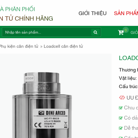
À PHÂN PHỐI
GIỚI THIỆU
SẢN PHẨ
N TỬ CHÍNH HÃNG
0
GI
 CÂN ĐIỆ
Phụ kiện cân điện tử
Loadcell cân điện tử
LOAD
Thương 
Vật liệu:
Cấu trúc
ÒA
ƯU Đ
Chịu q
Có dải
Dễ tha
Cấu tr