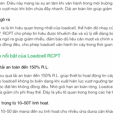
 nén. Điều này mang lại sự an tâm khi vận hành trong môi trường
 vượt mức khi bồn chứa đầy nhanh. Dải an toàn lớn giúp giảm ng
ngõ ra
ra là tín hiệu quan trọng nhất của loadcell, thể hiện độ nhạy c
 RCPT cho phép tín hiệu được khuếch đại và xử lý dễ dàng bởi
a ngõ ra giúp giảm nhiễu, đảm bảo dữ liệu cân mượt và chính x
o đồng đều, cho phép loadcell vận hành tin cậy trong thời gia
m nổi bật của Loadcell RCPT
 tải an toàn đến 150% R.L.
u quá tải an toàn đến 150% R.L. giúp thiết bị hoạt động tin cậ
loadcell không bị biến dạng khi xuất hiện lực vượt ngưỡng tạm 
c đặt lên không đồng đều. Nhờ giới hạn an toàn rộng, Loadcell
à giảm chi phí thay thế. Đây là yếu tố quan trọng trong các h
i trọng từ 10–50T linh hoạt.
g 10–50 tấn mang đến sự linh hoạt cho nhiều ứng dụng cân khác 