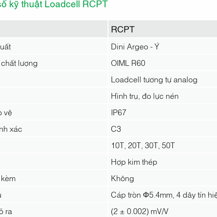
số kỹ thuật Loadcell RCPT
RCPT
uất
Dini Argeo - Ý
 chất lượng
OIML R60
Loadcell tương tự analog
Hình trụ, đo lực nén
o vệ
IP67
nh xác
C3
10T, 20T, 30T, 50T
Hợp kim thép
i kèm
Không
u
Cáp tròn Φ5.4mm, 4 dây tín hiệ
õ ra
(2 ± 0.002) mV/V