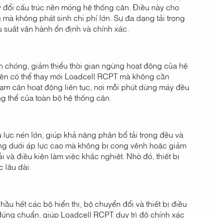
y đổi cấu trúc nền móng hệ thống cân. Điều này cho
 không phát sinh chi phí lớn. Sự đa dạng tải trọng
 suất vận hành ổn định và chính xác.
anh chóng, giảm thiểu thời gian ngừng hoạt động của hệ
t viên có thể thay mới Loadcell RCPT mà không cần
trạm cân hoạt động liên tục, nơi mỗi phút dừng máy đều
ng thể của toàn bộ hệ thống cân.
ịu lực nén lớn, giúp khả năng phân bổ tải trọng đều và
động dưới áp lực cao mà không bị cong vênh hoặc giảm
 và điều kiện làm việc khắc nghiệt. Nhờ đó, thiết bị
 lâu dài.
hầu hết các bộ hiển thị, bộ chuyển đổi và thiết bị điều
y đúng chuẩn, giúp Loadcell RCPT duy trì độ chính xác