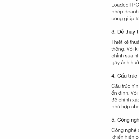
Loadcell RC
phép doanh 
cũng giúp tố
3. Dễ thay t
Thiết kế thu
thống. Với k
chỉnh sửa nh
gây ảnh hưởn
4. Cấu trúc 
Cấu trúc hìn
ổn định. Vớ
độ chính xác
phù hợp cho
5. Công ngh
Công nghệ an
khiển hiện c