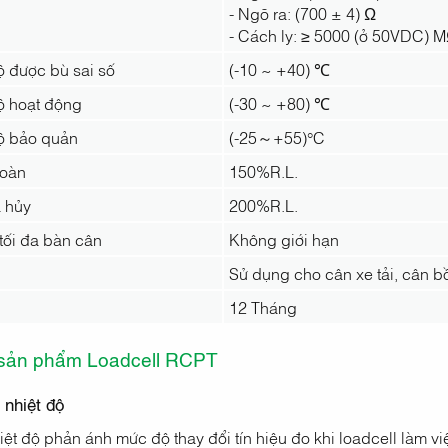
- Ngõ ra: (700 ± 4) Ω
- Cách ly: ≥ 5000 (ở 50VDC) 
ộ được bù sai số
(-10 ~ +40) ℃
ộ hoạt động
(-30 ~ +80) ℃
độ bảo quản
(-25～+55)°C
toàn
150%R.L.
á hủy
200%R.L.
tối đa bàn cân
Không giới hạn
Sử dụng cho cân xe tải, cân bồ
12 Tháng
ết sản phẩm Loadcell RCPT
 nhiệt độ
iệt độ phản ánh mức độ thay đổi tín hiệu đo khi loadcell làm việ