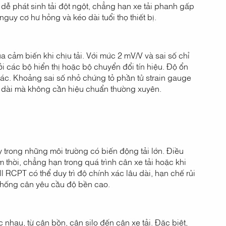
 dễ phát sinh tải đột ngột, chẳng hạn xe tải phanh gấp
uy cơ hư hỏng và kéo dài tuổi thọ thiết bị.
ủa cảm biến khi chịu tải. Với mức 2 mV/V và sai số chỉ
 các bộ hiển thị hoặc bộ chuyển đổi tín hiệu. Độ ổn
ác. Khoảng sai số nhỏ chứng tỏ phần tử strain gauge
n dài mà không cần hiệu chuẩn thường xuyên.
y trong những môi trường có biến động tải lớn. Điều
thời, chẳng hạn trong quá trình cân xe tải hoặc khi
 RCPT có thể duy trì độ chính xác lâu dài, hạn chế rủi
ệ thống cân yêu cầu độ bền cao.
nhau, từ cân bồn, cân silo đến cân xe tải. Đặc biệt,