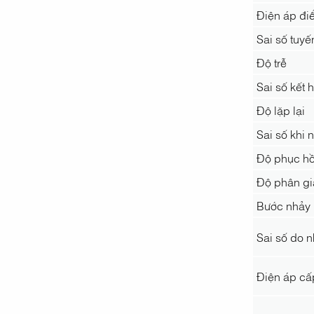
Điện áp đi
Sai số tuyế
Độ trễ
Sai số kết 
Độ lặp lại
Sai số khi 
Độ phục hồ
Độ phân gi
Bước nhảy
Sai số do n
Điện áp cấ