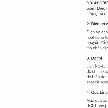
0.014%/10℃ t
giảm. Điều n
thấp giúp du
2. Điện áp 
Điện áp cấp 
hoạt động tố
chuyển đổi t
thọ phần tử 
3. Độ trễ
Độ trễ biểu 
độ chính xác
do biến dạng
soát tốt hys
4. Quá tải 
Mức quá tải 
RCPT cho ph