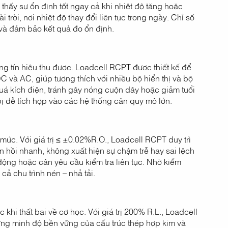
hấy sự ổn định tốt ngay cả khi nhiệt độ tăng hoặc
trời, nơi nhiệt độ thay đổi liên tục trong ngày. Chỉ số
 và đảm bảo kết quả đo ổn định.
ng tín hiệu thu được. Loadcell RCPT được thiết kế để
C và AC, giúp tương thích với nhiều bộ hiển thị và bộ
quá kích điện, tránh gây nóng cuộn dây hoặc giảm tuổi
bị dễ tích hợp vào các hệ thống cân quy mô lớn.
t mức. Với giá trị ≤ ±0.02%R.O., Loadcell RCPT duy trì
n hồi nhanh, không xuất hiện sự chậm trễ hay sai lệch
 động hoặc cân yêu cầu kiểm tra liên tục. Nhờ kiểm
cả chu trình nén – nhả tải.
 khi thất bại về cơ học. Với giá trị 200% R.L., Loadcell
ứng minh độ bền vững của cấu trúc thép hợp kim và