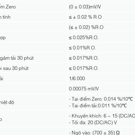
ểm Zero
(0 ± 0.03)mV/V
n tính
≤ ± 0.02 % R.O
(≤ ± 0.02) %R.O
hợp
≤ 0.025%R.O.
≤ 0.01%R.O.
ngâm tải 30 phút
≤ 0.017%R.O.
i sau 30 phút
≤ 0.017%R.O.
ải
1/6.000
0.00075 mV/V
- Tại điểm Zero: 0.014 %/10℃
hiệt độ
- Tại điểm tải:0.011 %/10℃
- Khuyến khích: 6 ~ 15 (DC/AC
p
- Tối đa: 20 (DC/AC) V
- Ngõ vào: (700 ± 35) Ω