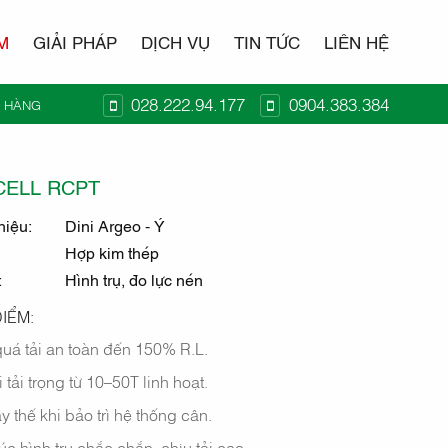
M
GIẢI PHÁP
DỊCH VỤ
TIN TỨC
LIÊN HỆ
028.222.94.177
0904.383.384
Ỏ HÀNG
N TỬ
CELL RCPT
hiệu:
Dini Argeo - Ý
Hợp kim thép
:
Hình trụ, đo lực nén
IỂM:
uá tải an toàn đến 150% R.L.
 tải trọng từ 10–50T linh hoạt.
y thế khi bảo trì hệ thống cân.
úc hình trụ chắc chắn, chịu tải cao.