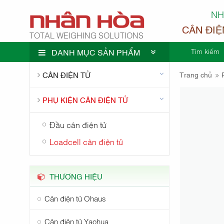
NH
CÂN ĐIỆ
TOTAL WEIGHING SOLUTIONS
Tìm kiếm
DANH MỤC SẢN PHẨM
CÔNG TY
CÂN ĐIỆN TỬ
Trang chủ
PHỤ KIỆN CÂN ĐIỆN TỬ
Đầu cân điện tử
NHÂN H
Loadcell cân điện tử
THƯƠNG HIỆU
Cân điện tử Ohaus
Cân điện tử Yaohua