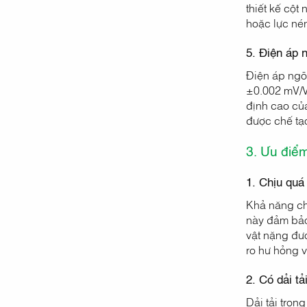
thiết kế cột
hoặc lực nén
5. Điện áp 
Điện áp ngõ 
±0.002 mV/V,
định cao củ
được chế tạ
3. Ưu điể
1. Chịu quá
Khả năng chị
này đảm bảo 
vật nặng đượ
ro hư hỏng v
2. Có dải tả
Dải tải trọn