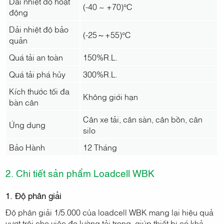
Dải nhiệt độ hoạt
(-40 ~ +70)°C
động
Dải nhiệt độ bảo
(-25～+55)°C
quản
Quá tải an toàn
150%R.L.
Quá tải phá hủy
300%R.L.
Kích thước tối đa
Không giới hạn
bàn cân
Cân xe tải, cân sàn, cân bồn, cân
Ứng dụng
silo
Bảo Hành
12 Tháng
2. Chi tiết sản phẩm Loadcell WBK
1. Độ phân giải
Độ phân giải 1/5.000 của loadcell WBK mang lại hiệu quả
vượt trội cho việc đo lường tải trọng, giúp thiết bị có khả