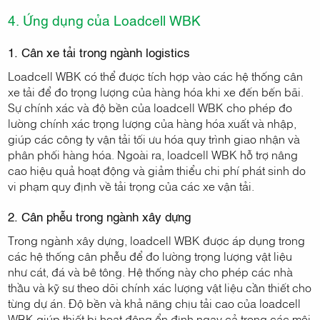
4. Ứng dụng của Loadcell WBK
1. Cân xe tải trong ngành logistics
Loadcell WBK có thể được tích hợp vào các hệ thống cân
xe tải để đo trọng lượng của hàng hóa khi xe đến bến bãi.
Sự chính xác và độ bền của loadcell WBK cho phép đo
lường chính xác trọng lượng của hàng hóa xuất và nhập,
giúp các công ty vận tải tối ưu hóa quy trình giao nhận và
phân phối hàng hóa. Ngoài ra, loadcell WBK hỗ trợ nâng
cao hiệu quả hoạt động và giảm thiểu chi phí phát sinh do
vi phạm quy định về tải trọng của các xe vận tải.
2. Cân phễu trong ngành xây dựng
Trong ngành xây dựng, loadcell WBK được áp dụng trong
các hệ thống cân phễu để đo lường trọng lượng vật liệu
như cát, đá và bê tông. Hệ thống này cho phép các nhà
thầu và kỹ sư theo dõi chính xác lượng vật liệu cần thiết cho
từng dự án. Độ bền và khả năng chịu tải cao của loadcell
WBK giúp thiết bị hoạt động ổn định ngay cả trong các môi