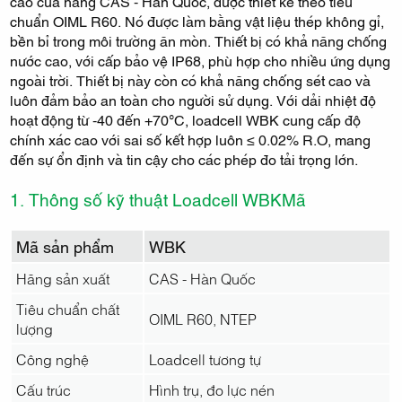
cao của hãng CAS - Hàn Quốc, được thiết kế theo tiêu
chuẩn OIML R60. Nó được làm bằng vật liệu thép không gỉ,
bền bỉ trong môi trường ăn mòn. Thiết bị có khả năng chống
nước cao, với cấp bảo vệ IP68, phù hợp cho nhiều ứng dụng
ngoài trời. Thiết bị này còn có khả năng chống sét cao và
luôn đảm bảo an toàn cho người sử dụng. Với dải nhiệt độ
hoạt động từ -40 đến +70°C, loadcell WBK cung cấp độ
chính xác cao với sai số kết hợp luôn ≤ 0.02% R.O, mang
đến sự ổn định và tin cậy cho các phép đo tải trọng lớn.
1. Thông số kỹ thuật Loadcell WBKMã
Mã sản phẩm
WBK
Hãng sản xuất
CAS - Hàn Quốc
Tiêu chuẩn chất
OIML R60, NTEP
lượng
Công nghệ
Loadcell tương tự
Cấu trúc
Hình trụ, đo lực nén