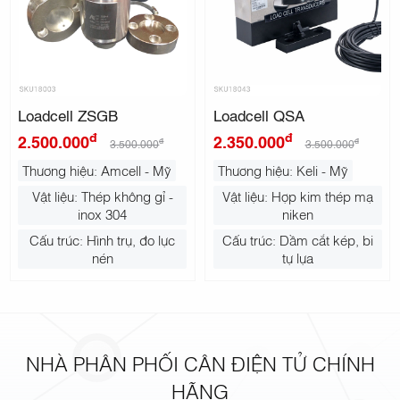
Loadcell ZSGB
Loadcell QSA
đ
đ
2.500.000
2.350.000
đ
đ
3.500.000
3.500.000
Thương hiệu: Amcell - Mỹ
Thương hiệu: Keli - Mỹ
Vật liệu: Thép không gỉ -
Vật liệu: Hợp kim thép mạ
inox 304
niken
Cấu trúc: Hình trụ, đo lực
Cấu trúc: Dầm cắt kép, bi
nén
tự lựa
NHÀ PHÂN PHỐI CÂN ĐIỆN TỬ CHÍNH
HÃNG