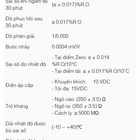
Sai số khi ngâm tải
(≤ ± 0.017)%R.O
30 phút
Độ phục hồi sau
≤ 0.017%R.O.
30 phút
Độ phân giải
1/5.000
Bước nhảy
0.0004 mV/V
- Tại điểm Zero: ≤ ± 0.014
Sai số do nhiệt độ
%R.O/10°C
- Tại điểm tải: ≤ ± 0.011%R.O/10˚C
- Khuyến khích: 10 VDC
Điện áp cấp
- Tối đa: 15VDC
- Ngõ vào: (350 ± 3.5) Ω
Trở kháng
- Ngõ ra: (350 ± 3.5) Ω
- Cách ly: ≥ 5000 MΩ
Dải nhiệt độ được
(-10 ~ +40)℃
bù sai số