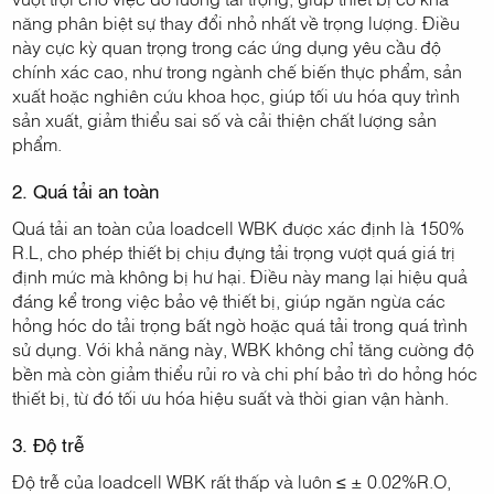
năng phân biệt sự thay đổi nhỏ nhất về trọng lượng. Điều
này cực kỳ quan trọng trong các ứng dụng yêu cầu độ
chính xác cao, như trong ngành chế biến thực phẩm, sản
xuất hoặc nghiên cứu khoa học, giúp tối ưu hóa quy trình
sản xuất, giảm thiểu sai số và cải thiện chất lượng sản
phẩm.
2. Quá tải an toàn
Quá tải an toàn của loadcell WBK được xác định là 150%
R.L, cho phép thiết bị chịu đựng tải trọng vượt quá giá trị
định mức mà không bị hư hại. Điều này mang lại hiệu quả
đáng kể trong việc bảo vệ thiết bị, giúp ngăn ngừa các
hỏng hóc do tải trọng bất ngờ hoặc quá tải trong quá trình
sử dụng. Với khả năng này, WBK không chỉ tăng cường độ
bền mà còn giảm thiểu rủi ro và chi phí bảo trì do hỏng hóc
thiết bị, từ đó tối ưu hóa hiệu suất và thời gian vận hành.
3. Độ trễ
Độ trễ của loadcell WBK rất thấp và luôn ≤ ± 0.02%R.O,