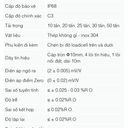
Cấp độ bảo vệ
IP68
Cấp độ chính xác
C3
Tải trọng
10 tấn, 20 tấn, 25 tấn, 30 tấn, 50 tấn
Vật liệu
Thép không gỉ - inox 304
Phụ kiện đi kèm
Chén bi đỡ loadcell trên và dưới
Cáp tròn Φ10mm, 4 lõi tín hiệu, 1 lõi
Dây tín hiệu
nối đất, dài 10m
Điện áp ngõ ra
(2 ± 0.005) mV/V
Điện áp điểm Zero
(0 ± 0.02) mV/V
Sai số tuyến tính
≤ ± 0.025 - 0.03 %R.O
Độ trễ
≤ ± 0.02%R.O
Sai số kết hợp
≤ 0.02%R.O.
Độ lặp lại
≤ ± 0.02%R.O